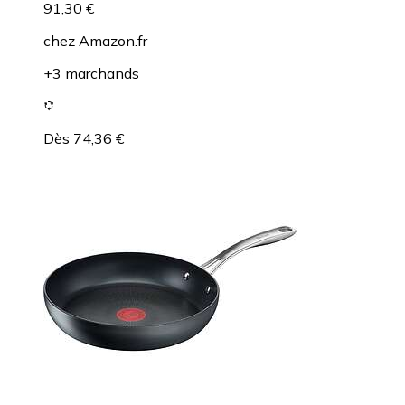
91,30 €
chez
Amazon.fr
+3 marchands
Dès 74,36 €