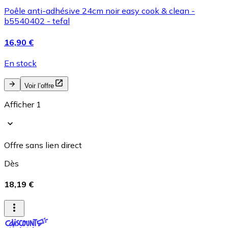
Poêle anti-adhésive 24cm noir easy cook & clean -
b5540402 - tefal
16,90 €
En stock
Voir l’offre
Afficher 1
Offre sans lien direct
Dès
18,19 €