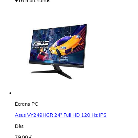
+16 marchands
Écrans PC
Asus VY249HGR 24" Full HD 120 Hz IPS
Dès
79,00 €