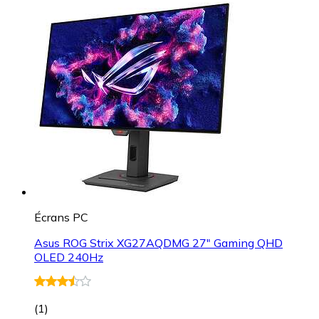
Écrans PC
Asus ROG Strix XG27AQDMG 27" Gaming QHD
OLED 240Hz
(
1
)