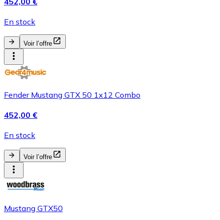
452,00 €
En stock
Voir l’offre
Fender Mustang GTX 50 1x12 Combo
452,00 €
En stock
Voir l’offre
Mustang GTX50