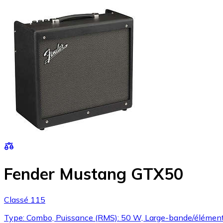
Fender Mustang GTX50
Classé 115
Type: Combo, Puissance (RMS): 50 W, Large-bande/élément d