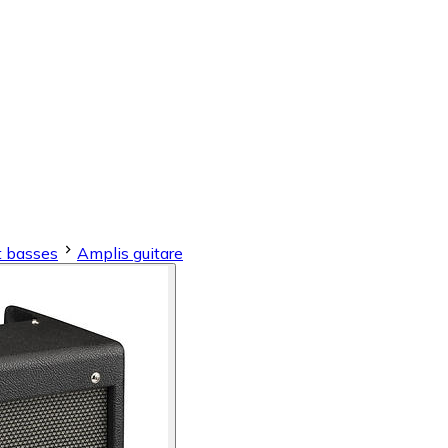
t basses
Amplis guitare