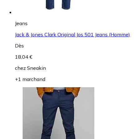
Jeans
Jack & Jones Clark Original Jos 501 Jeans (Homme)
Dès
18,04 €
chez
Sneakin
+1 marchand