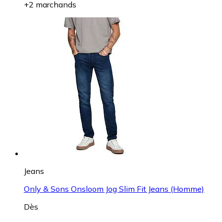
+2 marchands
Jeans
Only & Sons Onsloom Jog Slim Fit Jeans (Homme)
Dès