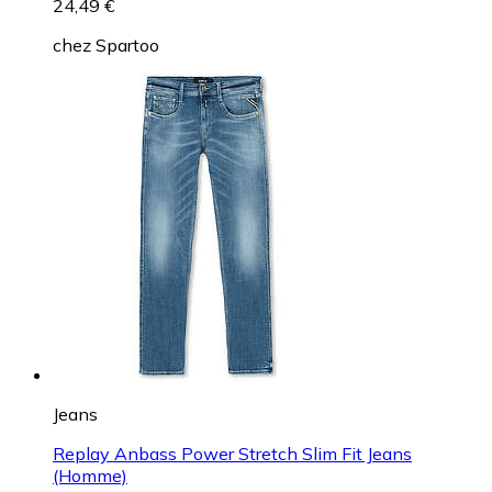
24,49 €
chez
Spartoo
Jeans
Replay Anbass Power Stretch Slim Fit Jeans
(Homme)