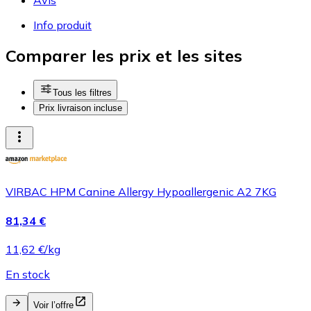
Info produit
Comparer les prix et les sites
Tous les filtres
Prix livraison incluse
VIRBAC HPM Canine Allergy Hypoallergenic A2 7KG
81,34 €
11,62 €/kg
En stock
Voir l’offre