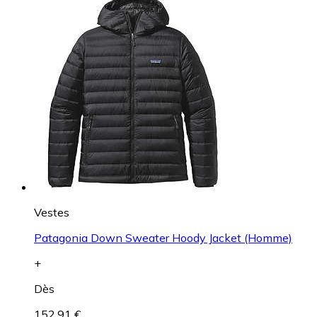
Vestes
Patagonia Down Sweater Hoody Jacket (Homme)
+
Dès
152,91 €