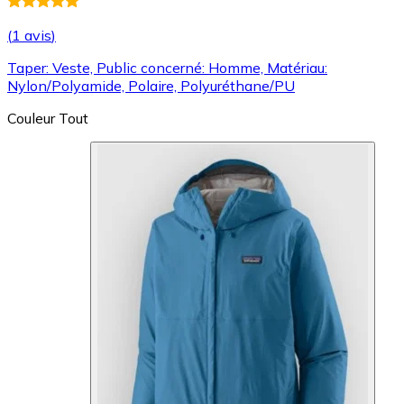
(
1 avis
)
Taper: Veste, Public concerné: Homme, Matériau:
Nylon/Polyamide, Polaire, Polyuréthane/PU
Couleur
Tout