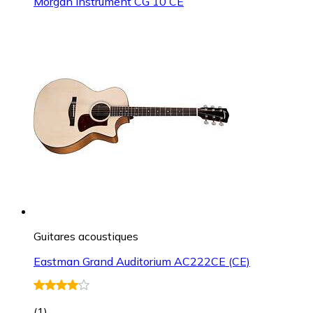
Morgan Instrument CG 10 CE
Guitares acoustiques
Eastman Grand Auditorium AC222CE (CE)
(
1
)