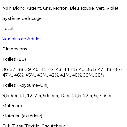
Noir
,
Blanc
,
Argent
,
Gris
,
Marron
,
Bleu
,
Rouge
,
Vert
,
Violet
Système de laçage
Lacet
Voir plus de Adidas
Dimensions
Tailles (EU)
36
,
37
,
38
,
39
,
40
,
41
,
42
,
43
,
44
,
45
,
46
,
36,5
,
47
,
48
,
48⅔
,
47¹⁄₃
,
46⅔
,
45¹⁄₃
,
43¹⁄₃
,
42⅔
,
41¹⁄₃
,
40⅔
,
39¹⁄₃
,
38⅔
Tailles (Royaume-Uni)
8,5
,
9,5
,
11
,
12
,
7,5
,
6,5
,
5,5
,
10,5
,
11,5
,
12,5
,
6
,
7
,
8
,
5
Matériaux
Matériau (extérieur)
Cuir
,
Tissu/Textile
,
Caoutchouc