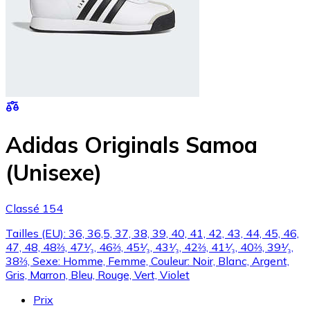
Adidas Originals Samoa
(Unisexe)
Classé 154
Tailles (EU): 36, 36,5, 37, 38, 39, 40, 41, 42, 43, 44, 45, 46,
47, 48, 48⅔, 47¹⁄₃, 46⅔, 45¹⁄₃, 43¹⁄₃, 42⅔, 41¹⁄₃, 40⅔, 39¹⁄₃,
38⅔, Sexe: Homme, Femme, Couleur: Noir, Blanc, Argent,
Gris, Marron, Bleu, Rouge, Vert, Violet
Prix