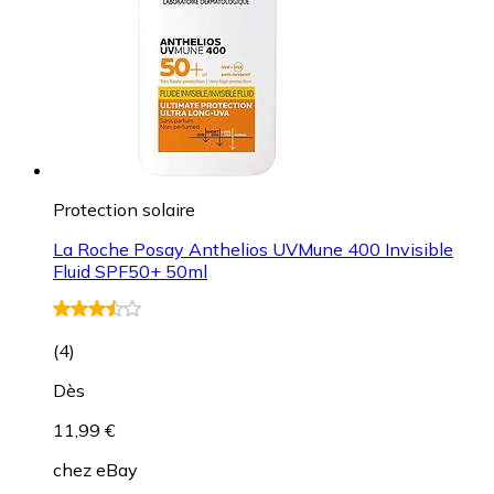
Protection solaire
La Roche Posay Anthelios UVMune 400 Invisible
Fluid SPF50+ 50ml
(
4
)
Dès
11,99 €
chez
eBay