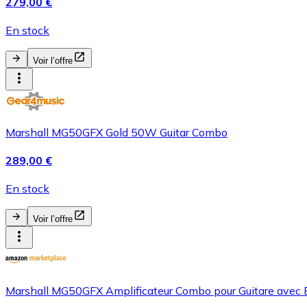
279,00 €
En stock
Voir l’offre
Marshall MG50GFX Gold 50W Guitar Combo
289,00 €
En stock
Voir l’offre
Marshall MG50GFX Amplificateur Combo pour Guitare avec Effe