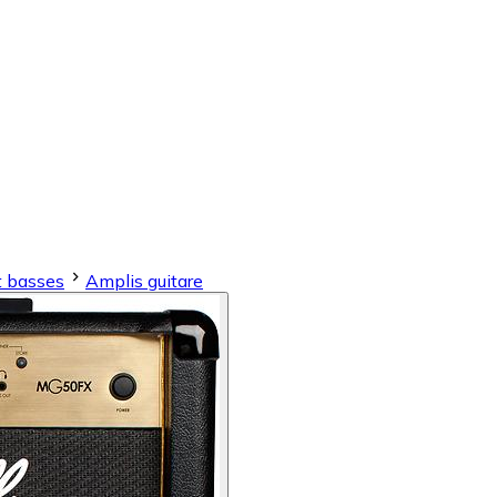
t basses
Amplis guitare