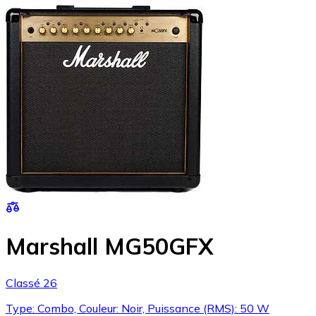
Marshall MG50GFX
Classé 26
Type: Combo, Couleur: Noir, Puissance (RMS): 50 W