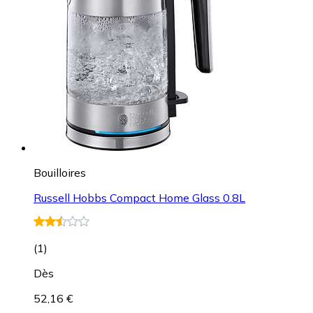
Bouilloires
Russell Hobbs Compact Home Glass 0.8L
(
1
)
Dès
52,16 €