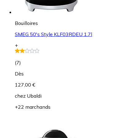
Bouilloires
SMEG 50's Style KLF03RDEU 1.7l
+
(
7
)
Dès
127,00 €
chez
Ubaldi
+22 marchands