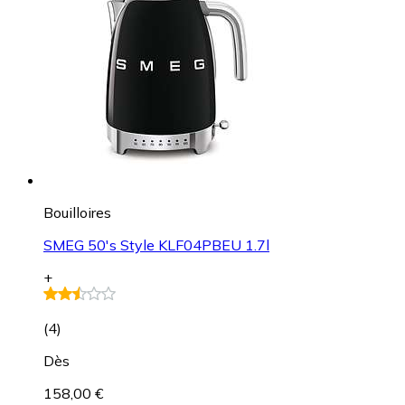
Bouilloires
SMEG 50's Style KLF04PBEU 1.7l
+
(
4
)
Dès
158,00 €