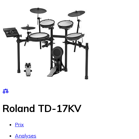
Roland TD-17KV
Prix
Analyses