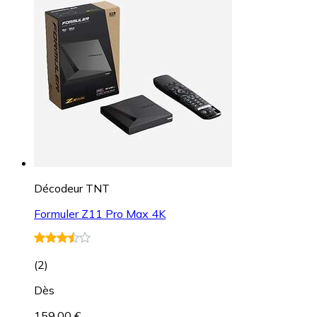
Décodeur TNT
Formuler Z11 Pro Max 4K
(
2
)
Dès
159,00 €