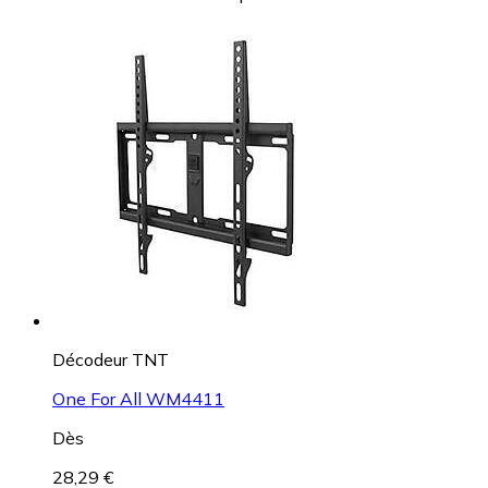
Décodeur TNT
One For All WM4411
Dès
28,29 €