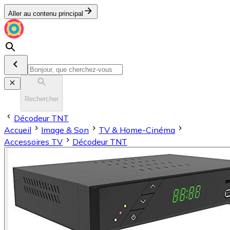
Aller au contenu principal
Rechercher
Décodeur TNT
Accueil
Image & Son
TV & Home-Cinéma
Accessoires TV
Décodeur TNT