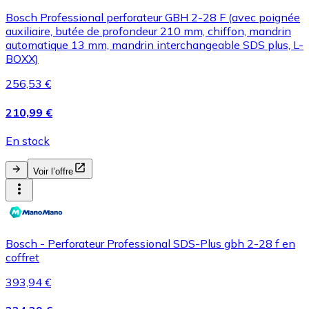
Bosch Professional perforateur GBH 2-28 F (avec poignée
auxiliaire, butée de profondeur 210 mm, chiffon, mandrin
automatique 13 mm, mandrin interchangeable SDS plus, L-
BOXX)
256,53 €
210,99 €
En stock
Voir l’offre
Bosch - Perforateur Professional SDS-Plus gbh 2-28 f en
coffret
393,94 €