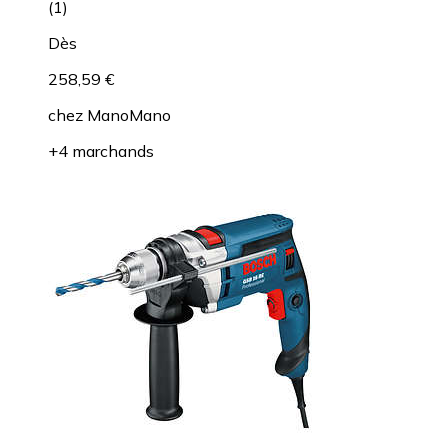
(
1
)
Dès
258,59 €
chez
ManoMano
+4 marchands