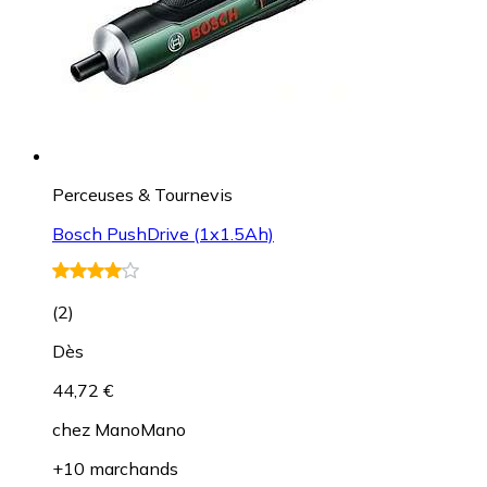
Perceuses & Tournevis
Bosch PushDrive (1x1.5Ah)
(
2
)
Dès
44,72 €
chez
ManoMano
+10 marchands