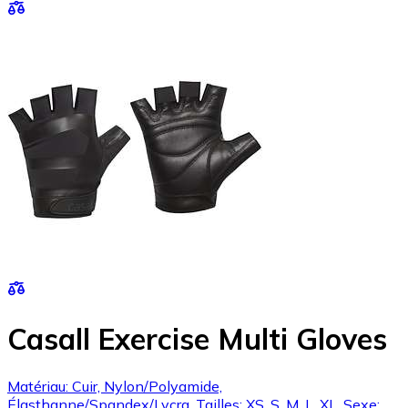
Casall Exercise Multi Gloves
Matériau: Cuir, Nylon/Polyamide,
Élasthanne/Spandex/Lycra, Tailles: XS, S, M, L, XL, Sexe: