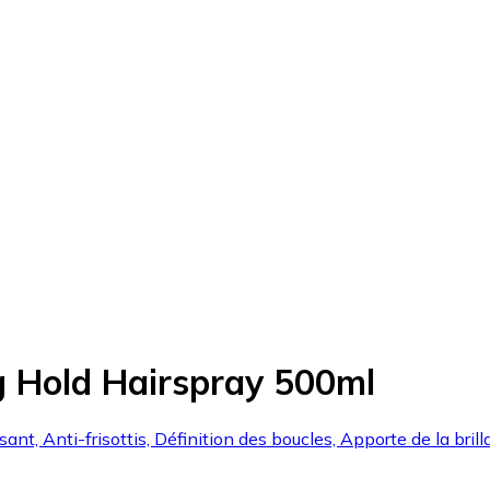
g Hold Hairspray 500ml
ant, Anti-frisottis, Définition des boucles, Apporte de la brill