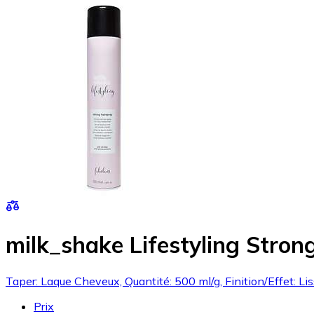
milk_shake Lifestyling Stron
Taper: Laque Cheveux, Quantité: 500 ml/g, Finition/Effet: Liss
Prix