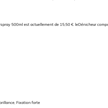
irspray 500ml est actuellement de 15,50 €.
leDénicheur compar
brillance
,
Fixation forte