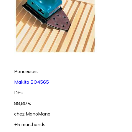
Ponceuses
Makita BO4565
Dès
88,80 €
chez
ManoMano
+5 marchands