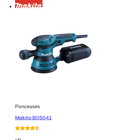
Ponceuses
Makita BO5041
(
4
)