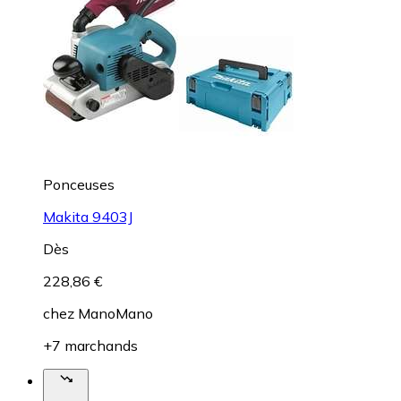
Ponceuses
Makita 9403J
Dès
228,86 €
chez
ManoMano
+7 marchands