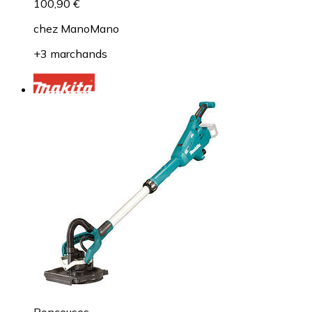
100,90 €
chez
ManoMano
+3 marchands
Ponceuses