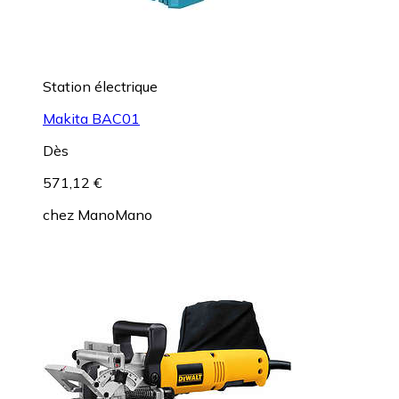
Station électrique
Makita BAC01
Dès
571,12 €
chez
ManoMano