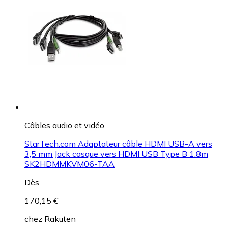
Câbles audio et vidéo
StarTech.com Adaptateur câble HDMI USB-A vers
3,5 mm Jack casque vers HDMI USB Type B 1.8m
SK2HDMMKVM06-TAA
Dès
170,15 €
chez
Rakuten