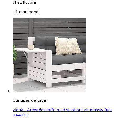
chez
flaconi
+1 marchand
Canapés de jardin
vidaXL Armstödssoffa med sidobord vit massiv furu
844879