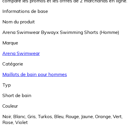
compare les promos et les offres de 2 marchands en ligne.
Informations de base
Nom du produit
Arena Swimwear Bywayx Swimming Shorts (Homme)
Marque
Arena Swimwear
Catégorie
Maillots de bain pour hommes
Typ
Short de bain
Couleur
Noir
,
Blanc
,
Gris
,
Turkos
,
Bleu
,
Rouge
,
Jaune
,
Orange
,
Vert
,
Rose
,
Violet