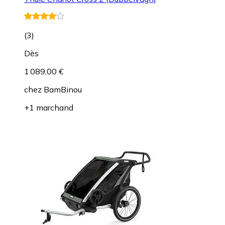
(
3
)
Dès
1 089,00 €
chez
BamBinou
+1 marchand