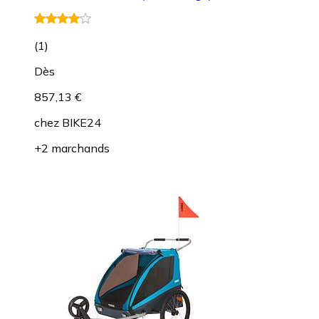
(
1
)
Dès
857,13 €
chez
BIKE24
+2 marchands