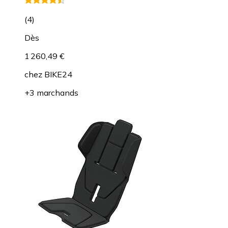
(
4
)
Dès
1 260,49 €
chez
BIKE24
+3 marchands