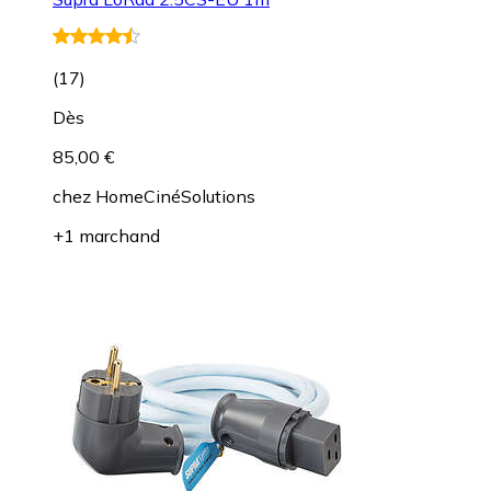
(
17
)
Dès
85,00 €
chez
HomeCinéSolutions
+1 marchand