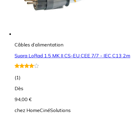
Câbles d’alimentation
Supra LoRad 1.5 MK II CS-EU CEE 7/7 - IEC C13 2m
(
1
)
Dès
94,00 €
chez
HomeCinéSolutions