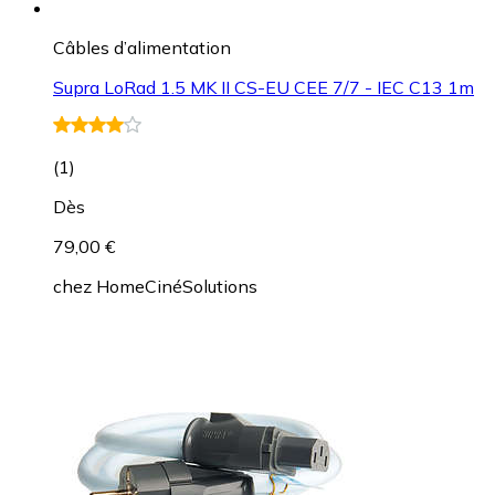
Câbles d’alimentation
Supra LoRad 1.5 MK II CS-EU CEE 7/7 - IEC C13 1m
(
1
)
Dès
79,00 €
chez
HomeCinéSolutions