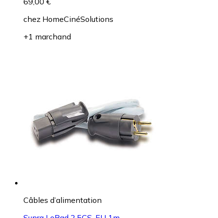
69,00 €
chez
HomeCinéSolutions
+1 marchand
Câbles d’alimentation
Supra LoRad 2.5CS-EU 1m