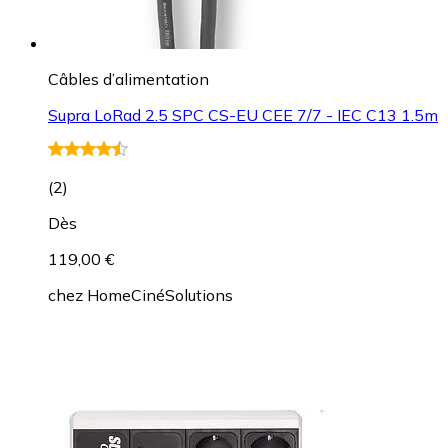
Câbles d’alimentation
Supra LoRad 2.5 SPC CS-EU CEE 7/7 - IEC C13 1.5m
(
2
)
Dès
119,00 €
chez
HomeCinéSolutions