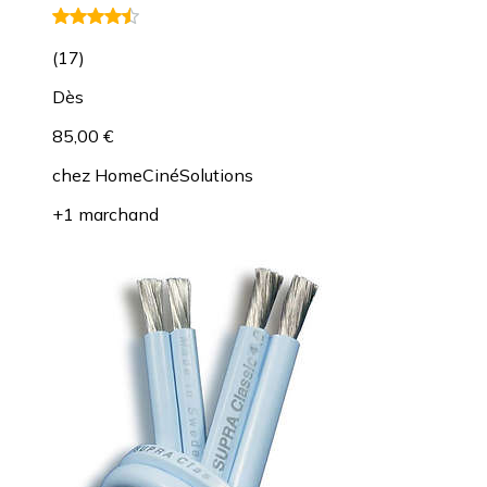
(
17
)
Dès
85,00 €
chez
HomeCinéSolutions
+1 marchand