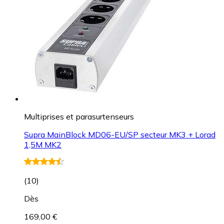
Multiprises et parasurtenseurs
Supra MainBlock MD06-EU/SP secteur MK3 + Lorad
1,5M MK2
(
10
)
Dès
169,00 €