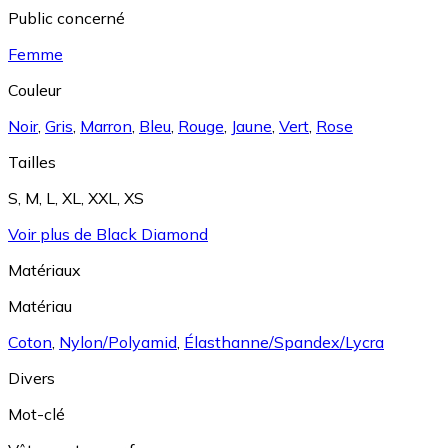
Public concerné
Femme
Couleur
Noir
,
Gris
,
Marron
,
Bleu
,
Rouge
,
Jaune
,
Vert
,
Rose
Tailles
S
,
M
,
L
,
XL
,
XXL
,
XS
Voir plus de Black Diamond
Matériaux
Matériau
Coton
,
Nylon/Polyamid
,
Élasthanne/Spandex/Lycra
Divers
Mot-clé