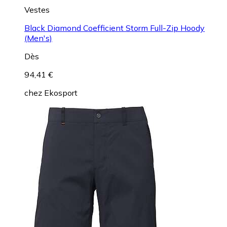
Vestes
Black Diamond Coefficient Storm Full-Zip Hoody
(Men's)
Dès
94,41 €
chez
Ekosport