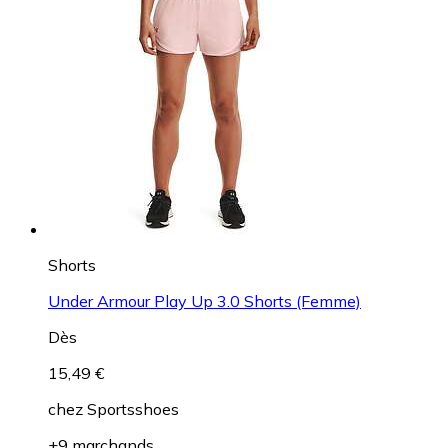
Shorts
Under Armour Play Up 3.0 Shorts (Femme)
Dès
15,49 €
chez
Sportsshoes
+9 marchands