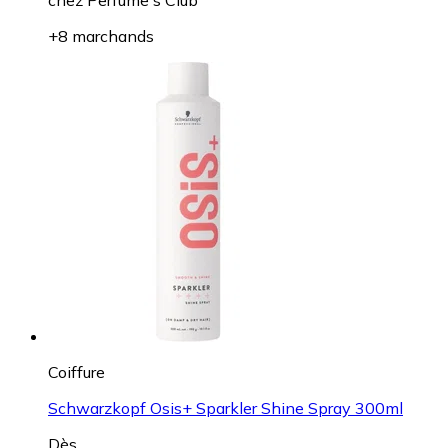
chez
Perfume's Club
+8 marchands
Coiffure
Schwarzkopf Osis+ Sparkler Shine Spray 300ml
Dès