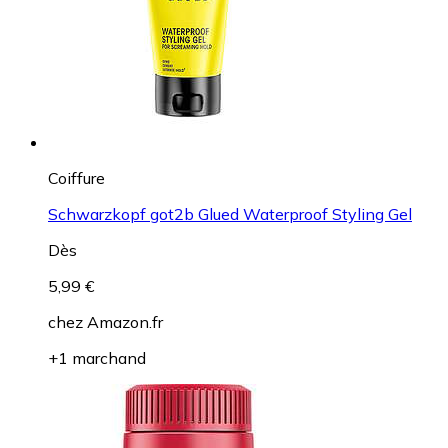
Coiffure
Schwarzkopf got2b Glued Waterproof Styling Gel
Dès
5,99 €
chez
Amazon.fr
+1 marchand