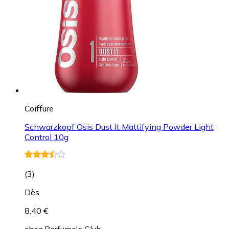
Coiffure
Schwarzkopf Osis Dust It Mattifying Powder Light
Control 10g
(
3
)
Dès
8,40 €