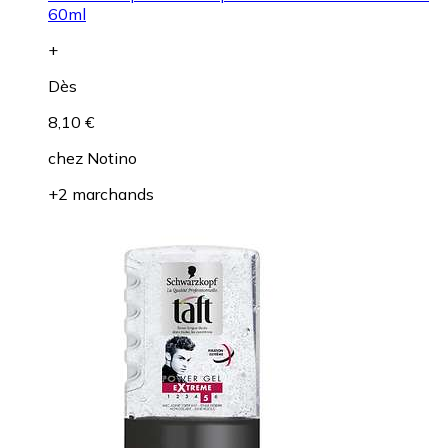
60ml
+
Dès
8,10 €
chez
Notino
+2 marchands