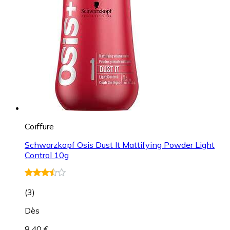
Coiffure
Schwarzkopf Osis Dust It Mattifying Powder Light
Control 10g
(
3
)
Dès
8,40 €