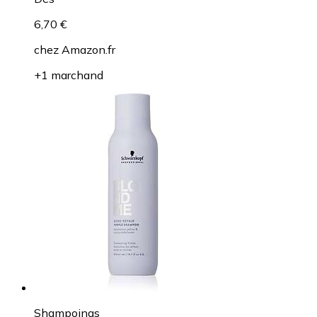
6,70 €
chez
Amazon.fr
+1 marchand
Shampoings