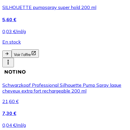
SILHOUETTE pumpspray super hold 200 ml
5,60 €
0,03 €/ml/g
En stock
Voir l’offre
Schwarzkopf Professional Silhouette Pump Spray laque
cheveux extra fort rechargeable 200 ml
21,60 €
7,30 €
0,04 €/ml/g