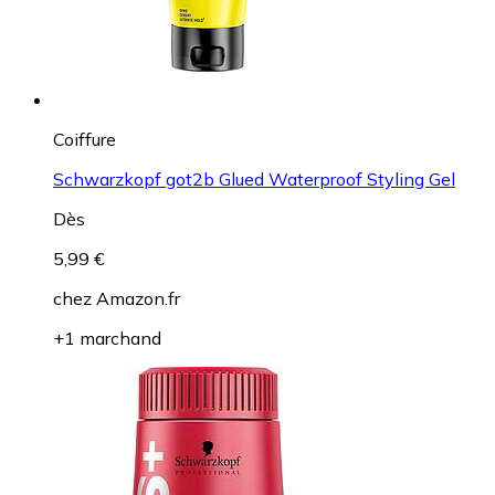
Coiffure
Schwarzkopf got2b Glued Waterproof Styling Gel
Dès
5,99 €
chez
Amazon.fr
+1 marchand