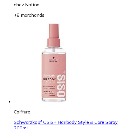
chez
Notino
+8 marchands
Coiffure
Schwarzkopf OSiS+ Hairbody Style & Care Spray
200ml