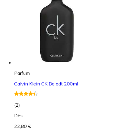
Parfum
Calvin Klein CK Be edt 200ml
(
2
)
Dès
22,80 €