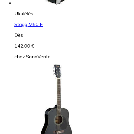
Ukulélés
Stagg M50 E
Dès
142,00 €
chez
SonoVente