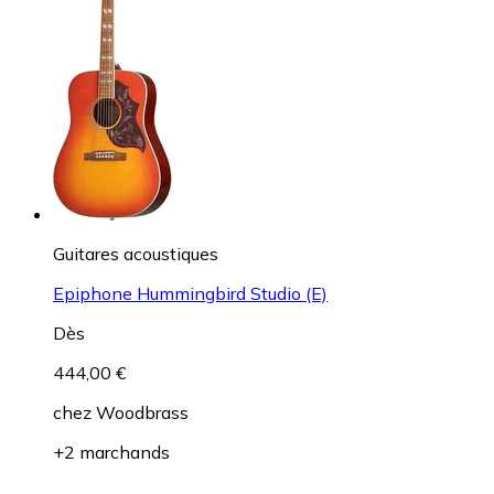
Guitares acoustiques
Epiphone Hummingbird Studio (E)
Dès
444,00 €
chez
Woodbrass
+2 marchands