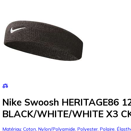
Nike Swoosh HERITAGE86 1
BLACK/WHITE/WHITE X3 C
Matériau: Coton, Nylon/Polyamide, Polyester, Polaire, Élastha