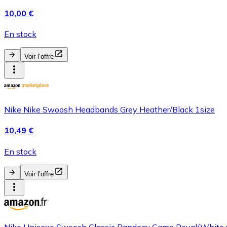
10,00 €
En stock
Voir l’offre
Nike Nike Swoosh Headbands Grey Heather/Black 1size
10,49 €
En stock
Voir l’offre
Nike Unisexe Swoosh Classic Bandeau Game Royal/White 