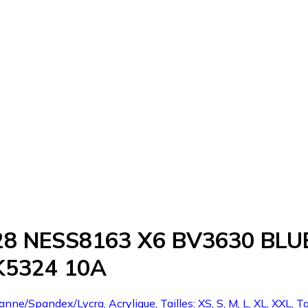
28 NESS8163 X6 BV3630 BL
K5324 10A
nne/Spandex/Lycra, Acrylique, Tailles: XS, S, M, L, XL, XXL, Ta