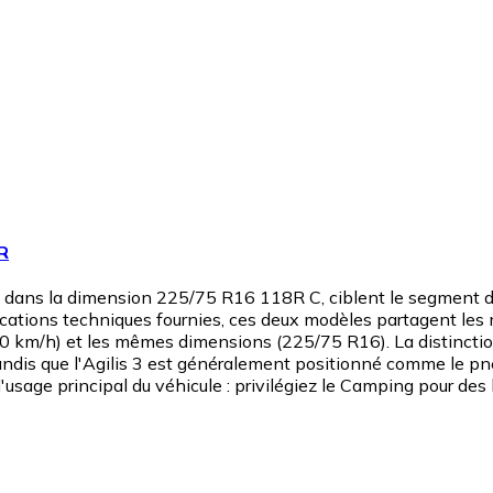
8R
x dans la dimension 225/75 R16 118R C, ciblent le segment des 
cifications techniques fournies, ces deux modèles partagent l
0 km/h) et les mêmes dimensions (225/75 R16). La distinction p
dis que l'Agilis 3 est généralement positionné comme le pneu
sage principal du véhicule : privilégiez le Camping pour des lo