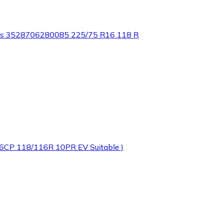
s 3528706280085 225/75 R16 118 R
16CP 118/116R 10PR EV Suitable )