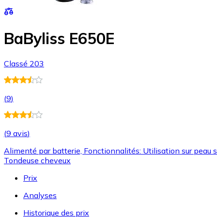
BaByliss E650E
Classé 203
(
9
)
(
9 avis
)
Alimenté par batterie, Fonctionnalités: Utilisation sur pea
Tondeuse cheveux
Prix
Analyses
Historique des prix