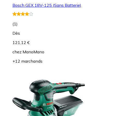
Bosch GEX 18V-125 (Sans Batterie)
(
1
)
Dès
121,12 €
chez
ManoMano
+12 marchands