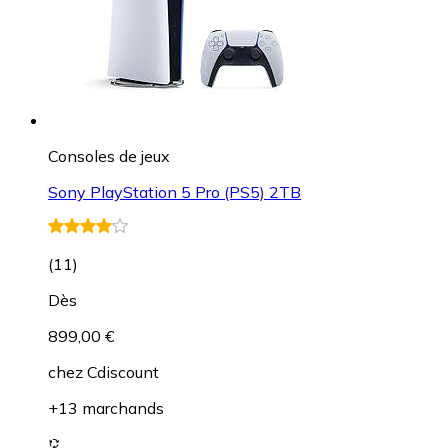
Consoles de jeux
Sony PlayStation 5 Pro (PS5) 2TB
(
11
)
Dès
899,00 €
chez
Cdiscount
+13 marchands