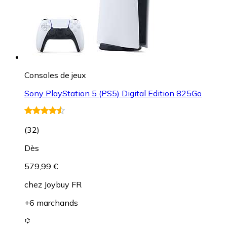
Consoles de jeux
Sony PlayStation 5 (PS5) Digital Edition 825Go
(
32
)
Dès
579,99 €
chez
Joybuy FR
+6 marchands