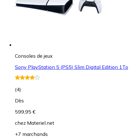
Consoles de jeux
Sony PlayStation 5 (PS5) Slim Digital Edition 1To
(
4
)
Dès
599,95 €
chez
Materiel.net
+7 marchands