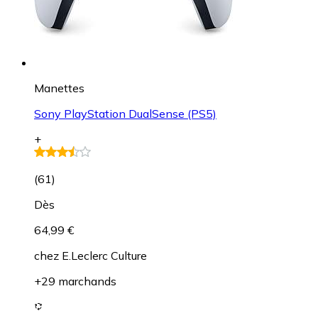
Manettes
Sony PlayStation DualSense (PS5)
+
(
61
)
Dès
64,99 €
chez
E.Leclerc Culture
+29 marchands