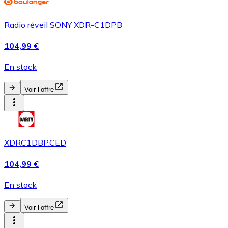
Radio réveil SONY XDR-C1DPB
104,99 €
En stock
Voir l’offre
XDRC1DBP.CED
104,99 €
En stock
Voir l’offre