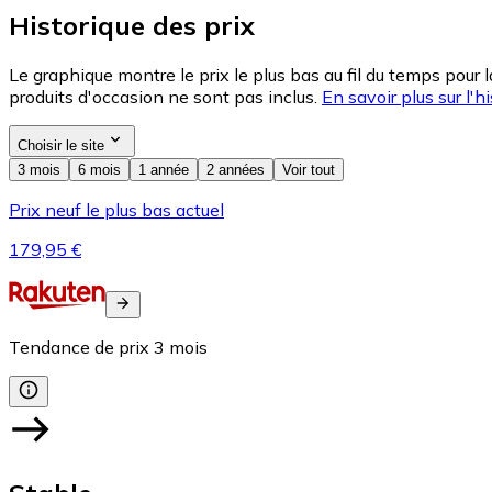
Historique des prix
Le graphique montre le prix le plus bas au fil du temps pour 
produits d'occasion ne sont pas inclus.
En savoir plus sur l'hi
Choisir le site
3 mois
6 mois
1 année
2 années
Voir tout
Prix neuf le plus bas actuel
179,95 €
Tendance de prix
3
mois