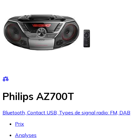
Philips AZ700T
Bluetooth, Contact USB, Types de signal radio: FM, DAB
Prix
Analyses