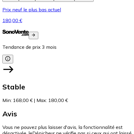
Prix neuf le plus bas actuel
180,00 €
Tendance de prix
3
mois
Stable
Min
:
168,00 €
|
Max
:
180,00 €
Avis
Vous ne pouvez plus laisser d'avis, la fonctionnalité est
désactivée. leDénicheur ne vérifie pas si ceux qui ont laissé