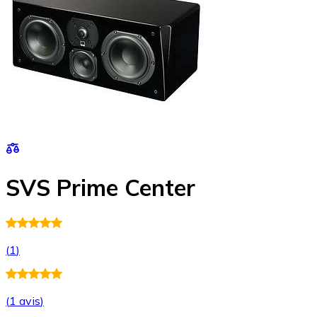
SVS Prime Center
(
1
)
(
1 avis
)