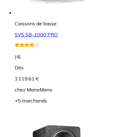
Caissons de basse
SVS SB-2000 PRO
(
4
)
Dès
1 119,61 €
chez
ManoMano
+5 marchands