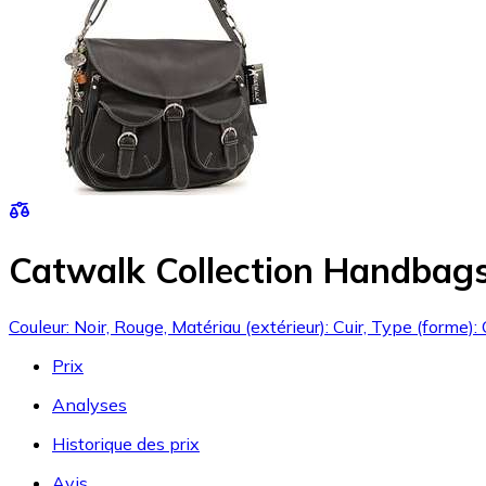
Catwalk Collection Handbags
Couleur: Noir, Rouge, Matériau (extérieur): Cuir, Type (forme)
Prix
Analyses
Historique des prix
Avis