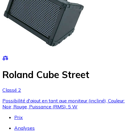
Roland Cube Street
Classé 2
Possibilité d'ajout en tant que moniteur (incliné), Couleur:
Noir, Rouge, Puissance (RMS): 5 W
Prix
Analyses