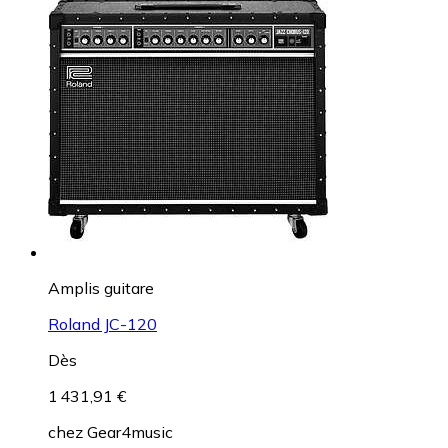
Amplis guitare
Roland JC-120
Dès
1 431,91 €
chez
Gear4music