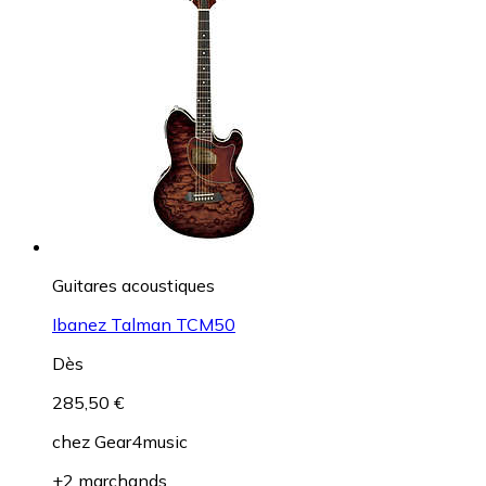
Guitares acoustiques
Ibanez Talman TCM50
Dès
285,50 €
chez
Gear4music
+2 marchands