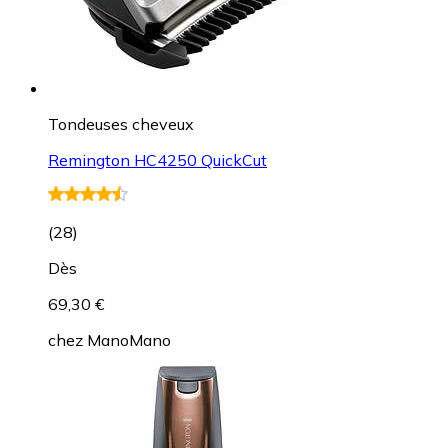
Tondeuses cheveux
Remington HC4250 QuickCut
(
28
)
Dès
69,30 €
chez
ManoMano