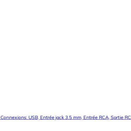
, Connexions: USB, Entrée jack 3.5 mm, Entrée RCA, Sortie RC