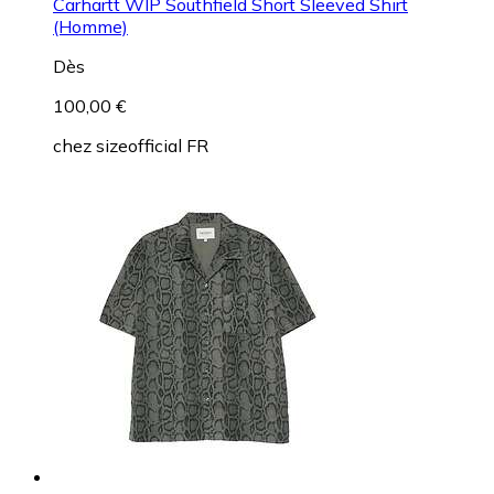
Carhartt WIP Southfield Short Sleeved Shirt
(Homme)
Dès
100,00 €
chez
sizeofficial FR