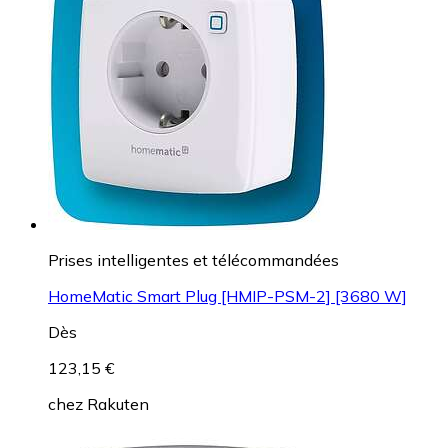
Prises intelligentes et télécommandées
HomeMatic Smart Plug [HMIP-PSM-2] [3680 W]
Dès
123,15 €
chez
Rakuten