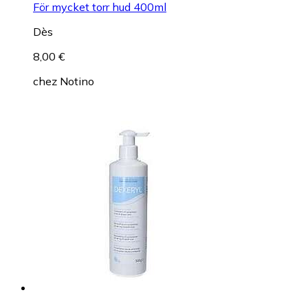
För mycket torr hud 400ml
Dès
8,00 €
chez
Notino