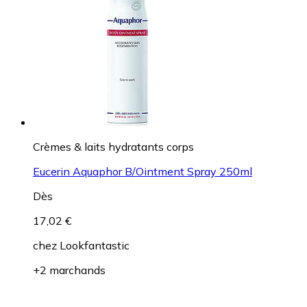
Crèmes & laits hydratants corps
Eucerin Aquaphor B/Ointment Spray 250ml
Dès
17,02 €
chez
Lookfantastic
+2 marchands