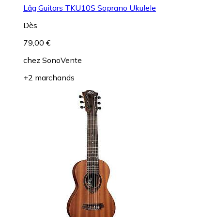
Lâg Guitars TKU10S Soprano Ukulele
Dès
79,00 €
chez
SonoVente
+2 marchands