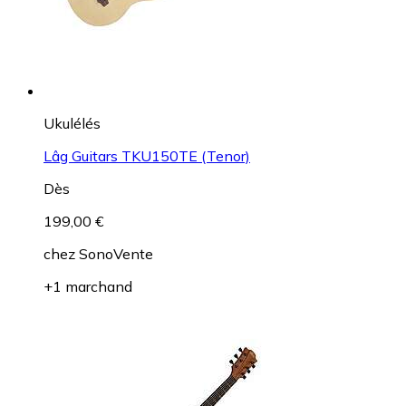
Ukulélés
Lâg Guitars TKU150TE (Tenor)
Dès
199,00 €
chez
SonoVente
+1 marchand