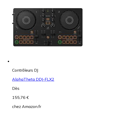
Contrôleurs DJ
AlphaTheta DDJ-FLX2
Dès
155,76 €
chez
Amazon.fr