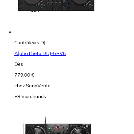
Contrôleurs DJ
AlphaTheta DDJ-GRV6
Dès
779,00 €
chez
SonoVente
+8 marchands