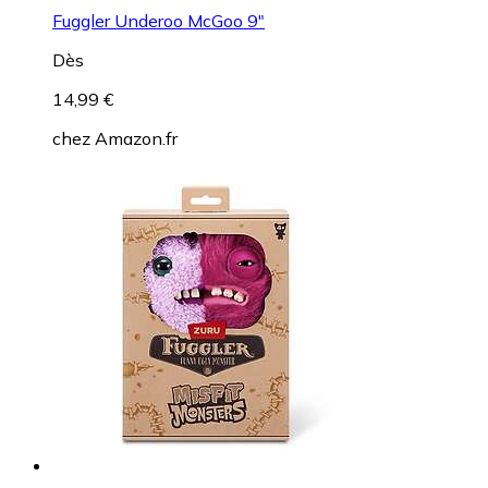
Fuggler Underoo McGoo 9"
Dès
14,99 €
chez
Amazon.fr