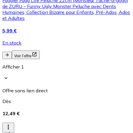
Fuggler Fugg Life Peluche 22cm (Monsieur Tâche-à-gogo)
de ZURU – Funny Ugly Monster Peluche avec Dents
Humaines, Collection Bizarre pour Enfants, Pré-Ados, Ados
et Adultes
5,99 €
En stock
Voir l’offre
Afficher 1
Offre sans lien direct
Dès
12,49 €