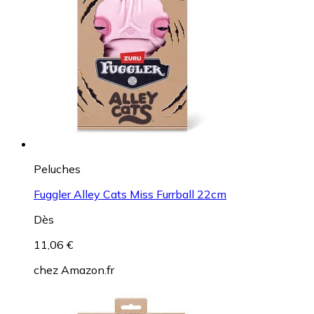
Peluches
Fuggler Alley Cats Miss Furrball 22cm
Dès
11,06 €
chez
Amazon.fr