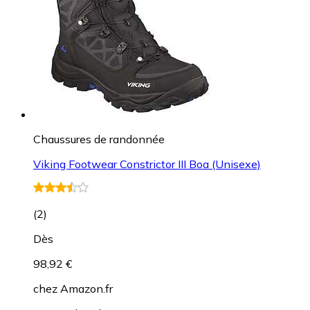
Chaussures de randonnée
Viking Footwear Constrictor III Boa (Unisexe)
(
2
)
Dès
98,92 €
chez
Amazon.fr