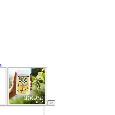
e
+
3