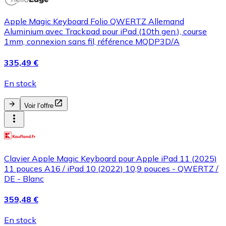
Apple Magic Keyboard Folio QWERTZ Allemand
Aluminium avec Trackpad pour iPad (10th gen.), course
1mm, connexion sans fil, référence MQDP3D/A
335,49 €
En stock
Voir l’offre
Clavier Apple Magic Keyboard pour Apple iPad 11 (2025)
11 pouces A16 / iPad 10 (2022) 10,9 pouces - QWERTZ /
DE - Blanc
359,48 €
En stock