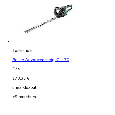
Taille-haie
Bosch AdvancedHedgeCut 70
Dès
170,33 €
chez
Maxoutil
+9 marchands