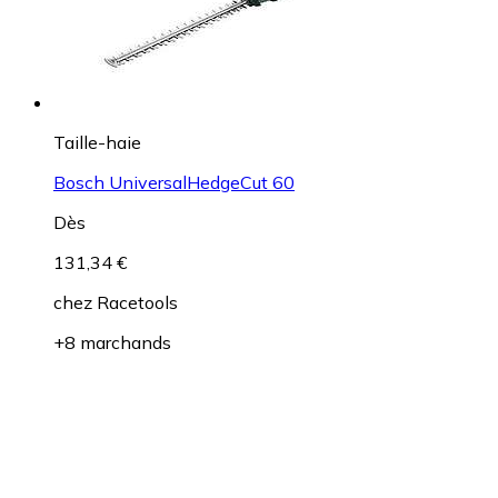
Taille-haie
Bosch UniversalHedgeCut 60
Dès
131,34 €
chez
Racetools
+8 marchands