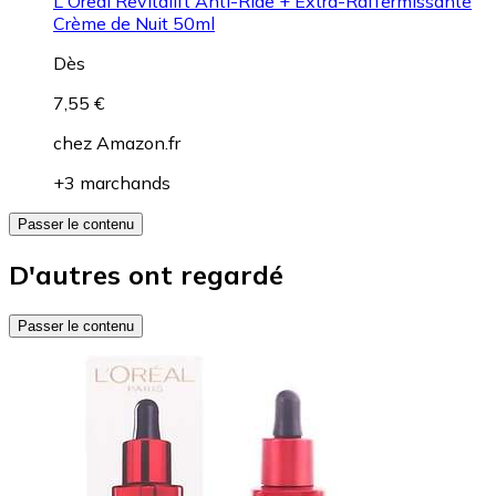
L'Oreal Revitalift Anti-Ride + Extra-Raffermissante
Crème de Nuit 50ml
Dès
7,55 €
chez
Amazon.fr
+3 marchands
Passer le contenu
D'autres ont regardé
Passer le contenu