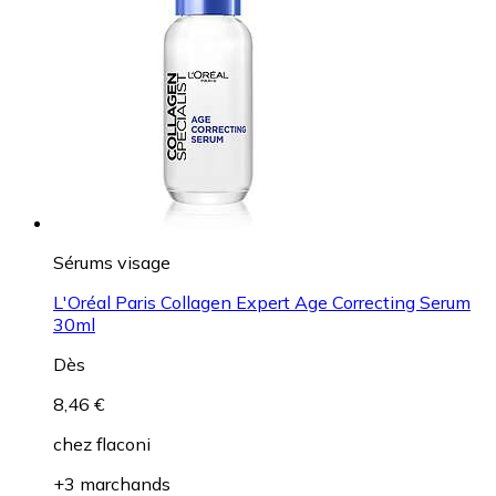
Sérums visage
L'Oréal Paris Collagen Expert Age Correcting Serum
30ml
Dès
8,46 €
chez
flaconi
+3 marchands