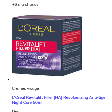
+6 marchands
Crèmes visage
L'Oreal Revitalift Filler [HA] Revolumizing Anti-âge
Night Care 50ml
Dès