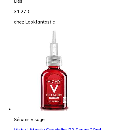
Dès
31,27 €
chez
Lookfantastic
Sérums visage
Vichy Liftactiv Specialist B3 Serum 30ml