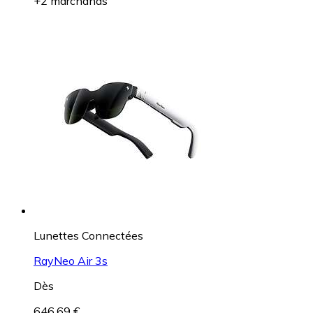
+2 marchands
Lunettes Connectées
RayNeo Air 3s
Dès
646,69 €